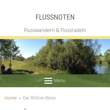
Skip
FLUSSNOTEN
to
content
Flusswandern & Flussradeln
Menu
PRIMARY
BREADCRUMBS
Wir
Home
Die Rhône-Reise
MENU
Irgendlink