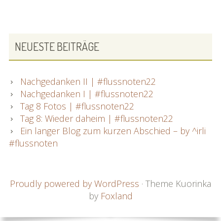
PRIMARY
NEUESTE BEITRÄGE
SIDEBAR
Nachgedanken II | #flussnoten22
Nachgedanken I | #flussnoten22
Tag 8 Fotos | #flussnoten22
Tag 8: Wieder daheim | #flussnoten22
Ein langer Blog zum kurzen Abschied – by ^irli
#flussnoten
FOOTER
Proudly powered by WordPress
·
Theme Kuorinka
by
Foxland
CONTENT