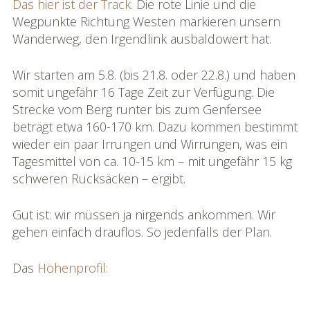
Das hier ist der Track.
Die rote Linie und die
Wegpunkte Richtung Westen markieren unsern
Bildgalerie
Wanderweg, den Irgendlink ausbaldowert hat.
»Rhônereise«
Podchäschtli
Wir starten am 5.8. (bis 21.8. oder 22.8.) und haben
»Rhônereise«
somit ungefähr 16 Tage Zeit zur Verfügung. Die
Strecke vom Berg runter bis zum Genfersee
FAQ
beträgt etwa 160-170 km. Dazu kommen bestimmt
wieder ein paar Irrungen und Wirrungen, was ein
Tagesmittel von ca. 10-15 km – mit ungefähr 15 kg
schweren Rucksäcken – ergibt.
Gut ist: wir müssen ja nirgends ankommen. Wir
gehen einfach drauflos. So jedenfalls der Plan.
Das
Höhenprofil: