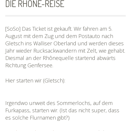
DIE RHÔNE-REISE
SoSo | Sofasophia
Kontakt
[SoSo] Das Ticket ist gekauft. Wir fahren am 5.
Spenden
August mit dem Zug und dem Postauto nach
Gletsch ins Walliser Oberland und werden dieses
Die Projekte
Jahr wieder Rucksackwandern mit Zelt, wie gehabt.
Diesmal an der Rhônequelle startend abwärts
Die Rheinreise
Richtung Genfersee.
Die Rhônereise
Hier starten wir (Gletsch):
eBook »Rheinreise«
eBook »Rhônereise«
Irgendwo unweit des Sommerlochs, auf dem
Furkapass, starten wir. (Ist das nicht super, dass
»Rhônereise« im Detail
es solche Flurnamen gibt?)
Karte »Rhônereise«