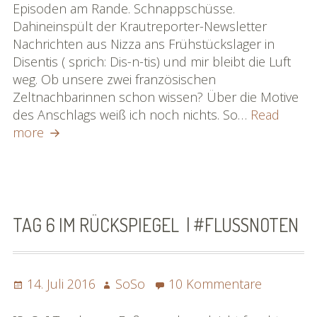
|
Episoden am Rande. Schnappschüsse.
#flussnot
Dahineinspült der Krautreporter-Newsletter
Nachrichten aus Nizza ans Frühstückslager in
Disentis ( sprich: Dis-n-tis) und mir bleibt die Luft
weg. Ob unsere zwei französischen
Zeltnachbarinnen schon wissen? Über die Motive
des Anschlags weiß ich noch nichts. So…
Read
SoSos
more
Wandersophien
I
|
#flussnoten
TAG 6 IM RÜCKSPIEGEL | #FLUSSNOTEN
Posted
Author
zu
14. Juli 2016
SoSo
10 Kommentare
on
Tag