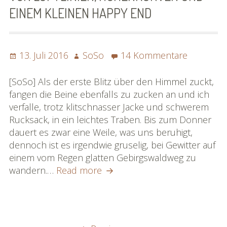
EINEM KLEINEN HAPPY END
Posted
Author
zu
13. Juli 2016
SoSo
14 Kommentare
on
Von
Luftlinien,
[SoSo] Als der erste Blitz über den Himmel zuckt,
Höhenku
fangen die Beine ebenfalls zu zucken an und ich
und
verfalle, trotz klitschnasser Jacke und schwerem
einem
Rucksack, in ein leichtes Traben. Bis zum Donner
kleinen
dauert es zwar eine Weile, was uns beruhigt,
Happy
dennoch ist es irgendwie gruselig, bei Gewitter auf
End
einem vom Regen glatten Gebirgswaldweg zu
Von
wandern.…
Read more
Luftlinien,
Höhenkurven
und
einem
SEITENNUMMERIERUNG