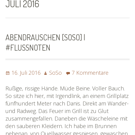
JULI 2016
SoSo | Sofasophia
Kontakt
Spenden
ABENDRAUSCHEN [SOSO] |
#FLUSSNOTEN
Die Projekte
Die Rheinreise
Posted
Author
zu
16. Juli 2016
SoSo
7 Kommentare
Die Rhônereise
on
Abendrau
[SoSo]
Rußige, rissige Hände. Müde Beine. Voller Bauch.
eBook »Rheinreise«
|
So sitze ich hier, mit Irgendlink, an einem Grillplatz
#flussnot
fünfhundert Meter nach Danis. Direkt am Wander-
eBook »Rhônereise«
und Radweg. Das Feuer im Grill ist zu Glut
»Rhônereise« im Detail
zusammengefallen. Daneben die Wäscheleine mit
den sauberen Kleidern. Ich habe im Brunnen
Karte »Rhônereise«
nebenan, von Quellwasser gespiesen, gewaschen.