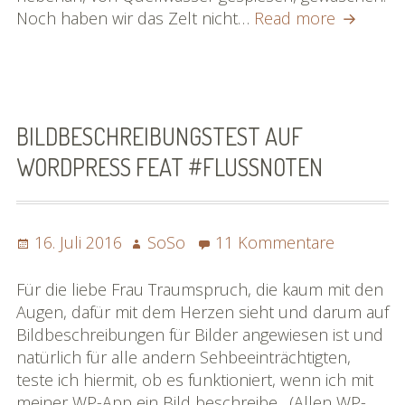
Abendra
Noch haben wir das Zelt nicht…
Read more
Bildgalerie
[SoSo]
»Rhônereise«
|
#flussno
Podchäschtli
»Rhônereise«
BILDBESCHREIBUNGSTEST AUF
FAQ
WORDPRESS FEAT #FLUSSNOTEN
Posted
Author
zu
16. Juli 2016
SoSo
11 Kommentare
on
Bildbesch
auf
Für die liebe Frau Traumspruch, die kaum mit den
WordPre
Augen, dafür mit dem Herzen sieht und darum auf
feat
Bildbeschreibungen für Bilder angewiesen ist und
#flussno
natürlich für alle andern Sehbeeinträchtigten,
teste ich hiermit, ob es funktioniert, wenn ich mit
meiner WP-App ein Bild beschreibe. (Allen WP-