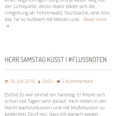
|
der Lichtquelle, desto realer bildet sich die
#flus
Umgebung ab. Föhrenwald, Sturzbäche, eine Alm,
Le
das Tal so kultiviert mit Wiesen und…
Read more
Sch
c’es
moi
[by
Irli]
|
HERR SAMSTAG KÜSST | #FLUSSNOTEN
#flu
Posted
Author
zu
16. Juli 2016
SoSo
2 Kommentare
on
Herr
Samstag
[SoSo] Es war einmal ein Samstag. Er freute sich
küsst
schon seit Tagen sehr darauf, mich mitten in der
|
Nacht wachzustupsen und mit Mußeküssen zu
#flussnot
bedecken. Doof nur, dass ich danach wieder