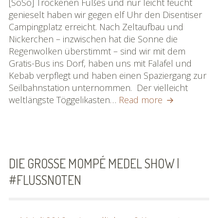
6
[SoSo] Trockenen Fußes und nur leicht feucht
im
genieselt haben wir gegen elf Uhr den Disentiser
Rückspie
Campingplatz erreicht. Nach Zeltaufbau und
|
Nickerchen – inzwischen hat die Sonne die
#flussno
Regenwolken überstimmt – sind wir mit dem
Gratis-Bus ins Dorf, haben uns mit Falafel und
Kebab verpflegt und haben einen Spaziergang zur
Seilbahnstation unternommen. Der vielleicht
Tag
weltlängste Töggelikasten…
Read more
6
im
Rückspiegel
|
#flussnoten
DIE GROSSE MOMPÉ MEDEL SHOW | #
FLUSSNOTEN