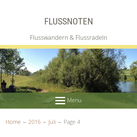
Skip
FLUSSNOTEN
to
content
Flusswandern & Flussradeln
Menu
PRIMARY
BREADCRUMBS
Wir
Home
2016
Juli
Page 4
MENU
Irgendlink