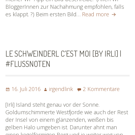
BloggerInnen zur Nachahmung empfohlen, falls
Bildbesch
es klappt. ?) Beim ersten Bild…
Read more
auf
WordPres
feat
#flussnot
LE SCHWEINDERL C’EST MOI [BY IRLI] |
#FLUSSNOTEN
Posted
Author
zu
16. Juli 2016
irgendlink
2 Kommentare
on
Le
Schwe
[Irli] Island steht genau vor der Sonne.
c’est
Goldumschimmerte Westfjorde wie auch der Rest
moi
der Insel von einem glänzenden, weißen bis
[by
gelben Halo umgeben ist. Darunter ahnt man
Irli]
einen kegelförmigen Berg und je weiter weg von