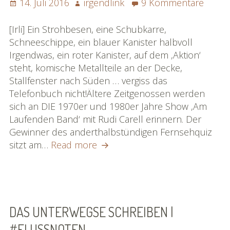
Posted
Author
zu
14. Juli 2016
irgendlink
9 Kommentare
on
Die
große
[Irli] Ein Strohbesen, eine Schubkarre,
Momp
Schneeschippe, ein blauer Kanister halbvoll
Medel
Irgendwas, ein roter Kanister, auf dem ‚Aktion‘
Show
steht, komische Metallteile an der Decke,
|
Stallfenster nach Süden … vergiss das
#flus
Telefonbuch nicht!Ältere Zeitgenossen werden
sich an DIE 1970er und 1980er Jahre Show ‚Am
Laufenden Band‘ mit Rudi Carell erinnern. Der
Gewinner des anderthalbstündigen Fernsehquiz
Die
sitzt am…
Read more
große
Mompé
Medel
Show
|
DAS UNTERWEGSE SCHREIBEN |
#flussnoten
#FLUSSNOTEN