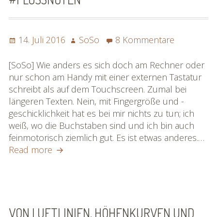
Posted
Author
zu
14. Juli 2016
SoSo
8 Kommentare
on
Das
unterwegs
[SoSo] Wie anders es sich doch am Rechner oder
Schreiben
nur schon am Handy mit einer externen Tastatur
|
schreibt als auf dem Touchscreen. Zumal bei
#flussnot
längeren Texten. Nein, mit Fingergröße und -
geschicklichkeit hat es bei mir nichts zu tun; ich
weiß, wo die Buchstaben sind und ich bin auch
feinmotorisch ziemlich gut. Es ist etwas anderes.…
Das
Read more
unterwegse
Schreiben
|
#flussnoten
VON LUFTLINIEN, HÖHENKURVEN UND