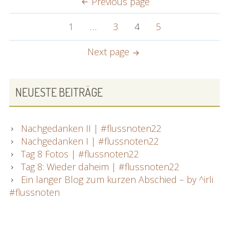
Previous page
kleinen
DER
Happy
Page
Page
Page
Page
1
…
3
4
5
BEITRÄGE
End
Next page
PRIMARY
NEUESTE BEITRÄGE
SIDEBAR
Nachgedanken II | #flussnoten22
Nachgedanken I | #flussnoten22
Tag 8 Fotos | #flussnoten22
Tag 8: Wieder daheim | #flussnoten22
Ein langer Blog zum kurzen Abschied – by ^irli
#flussnoten