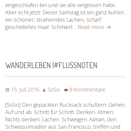
eingeschlafen bin und sie alle vergessen habe.
Aber echt jetzt: Dieser Samstag ist ein ganz kuhler,
ein schöner, strahlendes Lachen, scharf
Herr
gescheiteltes Haar. Schmiert…
Read more
Samstag
küsst
|
#flussnot
WANDERLEBEN |#FLUSSNOTEN
Posted
Author
zu
15. Juli 2016
SoSo
8 Kommentare
on
Wanderle
|#flussno
[SoSo] Den gepackten Rucksack schultern. Gehen.
Auf und ab. Schritt für Schritt. Denken. Atmen.
Nichts denken. Lachen. Schweigen. Adrian, den
Schweizumradler aus San Francisco, treffen und