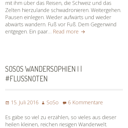
mit ihm über das Reisen, die Schweiz und das
Zelten hierzulande schwadronieren. Weitergehen.
Pausen einlegen. Wieder aufwärts und wieder
abwärts wandern. Fuß vor Fuß. Dem Gegenwind
Wanderleben
entgegen. Ein paar…
Read more
|#flussnoten
SOSOS WANDERSOPHIEN I |
#FLUSSNOTEN
Posted
Author
zu
15. Juli 2016
SoSo
6 Kommentare
on
SoSos
Wanderso
Es gäbe so viel zu erzählen, so vieles aus dieser
I
heilen kleinen, reichen riesigen Wanderwelt.