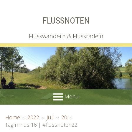
Skip
FLUSSNOTEN
to
content
Flusswandern & Flussradeln
Menu
PRIMARY
BREADCRUMBS
Wir
Home
2022
Juli
20
MENU
Tag minus 16 | #flussnoten22
Irgendlink