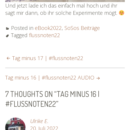
Und jetzt lade ich das einfach mal hoch und ihr
sagt mir dann, ob ihr solche Experimente mögt.
Posted in
eBook2022
,
SoSos Beiträge
Tagged
flussnoten22
POST
Tag minus 17 | #flussnoten22
NAVIGATION
Tag minus 16 | #flussnoten22 AUDIO
7 THOUGHTS ON “
TAG MINUS 16 |
#FLUSSNOTEN22
”
Ulrike E.
20. Juli 2022