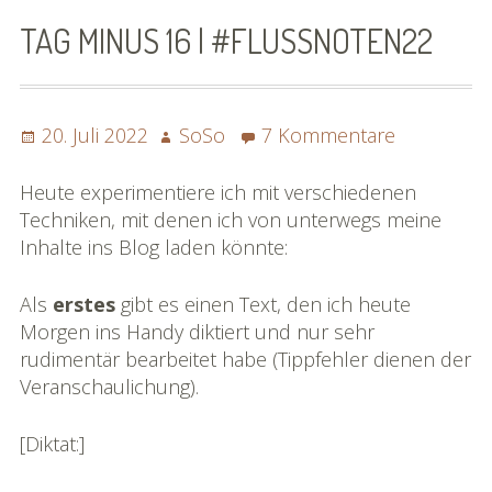
SoSo | Sofasophia
TAG MINUS 16 | #FLUSSNOTEN22
Kontakt
Spenden
Posted
Author
zu
20. Juli 2022
SoSo
7 Kommentare
on
Tag
Die Projekte
minus
Heute experimentiere ich mit verschiedenen
16
Techniken, mit denen ich von unterwegs meine
Die Rheinreise
|
Inhalte ins Blog laden könnte:
#flussnot
Die Rhônereise
Als
erstes
gibt es einen Text, den ich heute
eBook »Rheinreise«
Morgen ins Handy diktiert und nur sehr
rudimentär bearbeitet habe (Tippfehler dienen der
eBook »Rhônereise«
Veranschaulichung).
»Rhônereise« im Detail
[Diktat:]
Karte »Rhônereise«