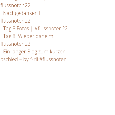
flussnoten22
Nachgedanken I |
flussnoten22
Tag 8 Fotos | #flussnoten22
Tag 8: Wieder daheim |
flussnoten22
Ein langer Blog zum kurzen
bschied – by ^irli #flussnoten