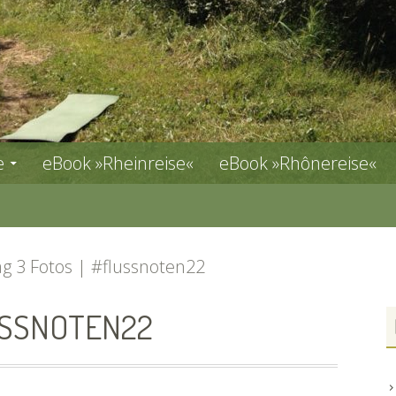
e
eBook »Rheinreise«
eBook »Rhônereise«
g 3 Fotos | #flussnoten22
USSNOTEN22