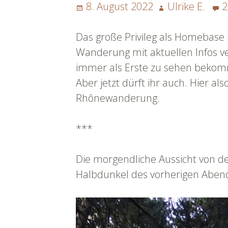
Posted
Author
8. August 2022
Ulrike E.
2
on
Das große Privileg als Homebase i
Wanderung mit aktuellen Infos v
immer als Erste zu sehen bek
Aber jetzt dürft ihr auch. Hier al
Rhônewanderung.
***
Die morgendliche Aussicht von d
Halbdunkel des vorherigen Aben