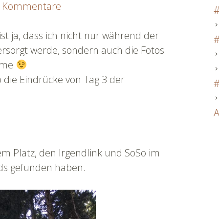
zu
 Kommentare
#
Tag
3
st ja, dass ich nicht nur während der
#
Fotos
ersorgt werde, sondern auch die Fotos
|
omme
#flussnoten22
so die Eindrücke von Tag 3 der
#
A
em Platz, den Irgendlink und SoSo im
ds gefunden haben.