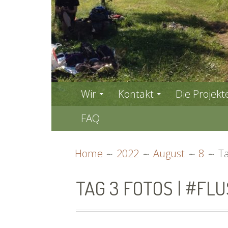
PRIMARY
Wir
Kontakt
Die Projekt
MENU
FAQ
BREADCRUMBS
Home
2022
August
8
Ta
TAG 3 FOTOS | #FL