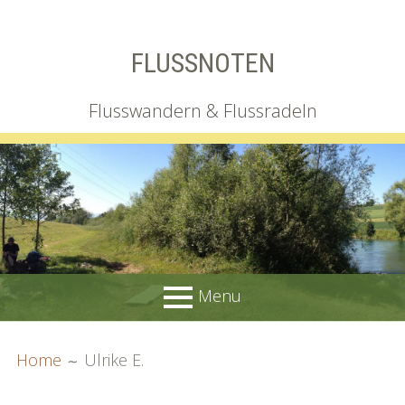
Skip
FLUSSNOTEN
to
content
Flusswandern & Flussradeln
Menu
PRIMARY
BREADCRUMBS
Wir
Home
Ulrike E.
MENU
Irgendlink