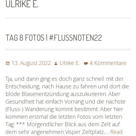
ULRIKE E.
SoSo | Sofasophia
Kontakt
Spenden
TAG 8 FOTOS | #FLUSSNOTEN22
Die Projekte
Posted
Die Rheinreise
Author
zu
13. August 2022
Ulrike E.
4 Kommentare
on
Tag
Die Rhônereise
8
Tja, und dann ging es doch ganz schnell mit der
Fot
Entscheidung, nach Hause zu fahren und dort die
eBook »Rheinreise«
|
blöde Blasenentzündung auszukurieren. Aber
#fl
Gesundheit hat einfach Vorrang und die nächste
eBook »Rhônereise«
(Fluss-) Wanderung kommt bestimmt. Aber hier
kommen erstmal die letzten Fotos vom letzten
»Rhônereise« im Detail
Tag. *** Morgendlicher Blick aus dem Zelt auf
dem sehr angenehmen Visper Zeltplatz.…
Read
Karte »Rhônereise«