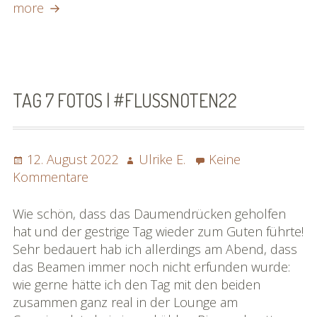
Tag
more
Bildgalerie
8
»Rhônereise«
Fotos
|
Podchäschtli
#flussnoten22
»Rhônereise«
TAG 7 FOTOS | #FLUSSNOTEN22
FAQ
Posted
Author
12. August 2022
Ulrike E.
Keine
on
zu
Kommentare
Tag
7
Wie schön, dass das Daumendrücken geholfen
Fotos
hat und der gestrige Tag wieder zum Guten führte!
|
Sehr bedauert hab ich allerdings am Abend, dass
#flussnoten22
das Beamen immer noch nicht erfunden wurde:
wie gerne hätte ich den Tag mit den beiden
zusammen ganz real in der Lounge am