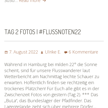
SoSo…
Read more
3
Fotos
|
#flussnoten22
TAG 2 FOTOS | #FLUSSNOTEN22
Posted
Author
zu
7. August 2022
Ulrike E.
6 Kommentare
on
Tag
2
Während in Hamburg bei milden 22° die Sonne
Foto
scheint, sind für unsere Flusswanderer laut
|
Wetterbericht am Nachmittag leichte Schauer zu
#flu
erwarten. Hoffentlich finden sie rechtzeitig ein
trockenes Plätzchen! Für Euch alle gibt es in der
Zwischenzeit Fotos von gestern (Tag 2). *** Das
„BuLa“, das Bundeslager der Pfadfinder. Das
Lagergelände zieht sich über mehrere Dörfer…