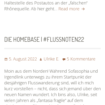
Haltestelle des Postautos an der „falschen“
Tag
Rhônequelle. Ab hier geht…
Read more
1
Fotos
|
#flussnoten
DIE HOMEBASE | #FLUSSNOTEN22
Posted
Author
zu
5. August 2022
Ulrike E.
5 Kommentare
on
Die
Hom
Moin aus dem Norden! Während Sofasophia und
|
Irgendlink unterwegs zu ihrem Startpunkt der
#flu
diesjährigen Flusswanderung sind, will ich mich
kurz vorstellen – nicht, dass sich jemand über den
neuen Namen wundert. Ich bins also, Ulrike, seit
vielen Jahren als „fantasia fragile“ auf dem