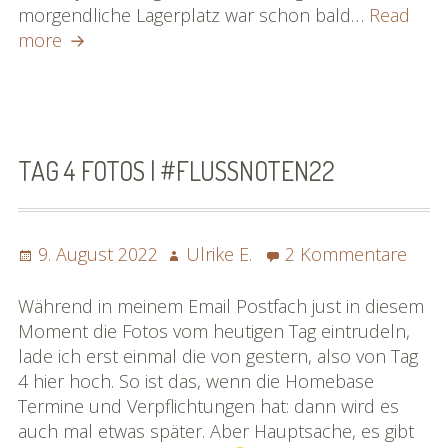
morgendliche Lagerplatz war schon bald…
Read
Tag
more
5
Fotos
|
#flussnoten22
TAG 4 FOTOS | #FLUSSNOTEN22
Posted
Author
zu
9. August 2022
Ulrike E.
2 Kommentare
on
Tag
4
Während in meinem Email Postfach just in diesem
Foto
Moment die Fotos vom heutigen Tag eintrudeln,
|
lade ich erst einmal die von gestern, also von Tag
#flu
4 hier hoch. So ist das, wenn die Homebase
Termine und Verpflichtungen hat: dann wird es
auch mal etwas später. Aber Hauptsache, es gibt