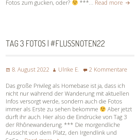
Tag
Fotos zum gucken, oder?
***…
Read more
4
Fotos
|
#flus
TAG 3 FOTOS | #FLUSSNOTEN22
Posted
Author
zu
8. August 2022
Ulrike E.
2 Kommentare
on
Tag
3
Das große Privileg als Homebase ist ja, dass ich
Foto
nicht nur während der Wanderung mit aktuellen
|
Infos versorgt werde, sondern auch die Fotos
#flu
immer als Erste zu sehen bekomme
Aber jetzt
dürft ihr auch. Hier also die Eindrücke von Tag 3
der Rhônewanderung. *** Die morgendliche
Aussicht von dem Platz, den Irgendlink und
Tag