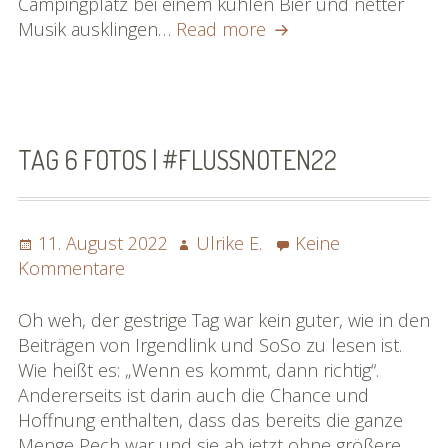
Campingplatz bei einem kühlen Bier und netter
Tag
Musik ausklingen…
Read more
7
Fotos
|
#flussnoten22
TAG 6 FOTOS | #FLUSSNOTEN22
Posted
Author
11. August 2022
Ulrike E.
Keine
on
zu
Kommentare
Tag
6
Oh weh, der gestrige Tag war kein guter, wie in den
Fotos
Beiträgen von Irgendlink und SoSo zu lesen ist.
|
Wie heißt es: „Wenn es kommt, dann richtig“.
#flussnoten22
Andererseits ist darin auch die Chance und
Hoffnung enthalten, dass das bereits die ganze
Menge Pech war und sie ab jetzt ohne größere