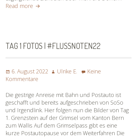
Tag
Read more
2
Fotos
|
#flussnoten22
TAG 1 FOTOS | #FLUSSNOTEN22
Posted
Author
6. August 2022
Ulrike E.
Keine
on
zu
Kommentare
Tag
1
Die gestrige Anreise mit Bahn und Postauto ist
Fotos
geschafft und bereits aufgeschrieben von SoSo
|
und Irgendlink. Hier folgen nun die Bilder von Tag
#flussnoten22
1. Grenzstein auf der Grimsel vom Kanton Bern
zum Wallis Auf dem Grimselpass gibt es eine
kurze Postautopause vor dem Weiterfahren Die