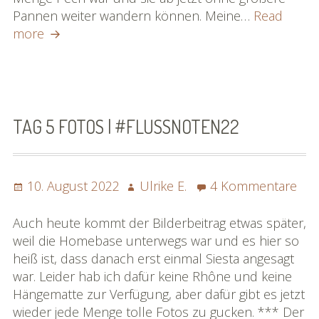
Pannen weiter wandern können. Meine…
Read
Tag
more
6
Fotos
|
#flussnoten22
TAG 5 FOTOS | #FLUSSNOTEN22
Posted
Author
zu
10. August 2022
Ulrike E.
4 Kommentare
on
Tag
5
Auch heute kommt der Bilderbeitrag etwas später,
Fot
weil die Homebase unterwegs war und es hier so
|
heiß ist, dass danach erst einmal Siesta angesagt
#fl
war. Leider hab ich dafür keine Rhône und keine
Hängematte zur Verfügung, aber dafür gibt es jetzt
wieder jede Menge tolle Fotos zu gucken. *** Der