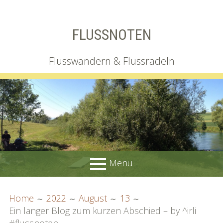
Skip
FLUSSNOTEN
to
content
Flusswandern & Flussradeln
Menu
PRIMARY
BREADCRUMBS
Wir
Home
2022
August
13
MENU
Ein langer Blog zum kurzen Abschied – by ^irli
Irgendlink
#flussnoten