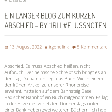
SoSo | Sofasophia
EIN LANGER BLOG ZUM KURZEN
Kontakt
ABSCHIED – BY ^IRLI #FLUSSNOTEN
Spenden
Die Projekte
Posted
Author
13. August 2022
irgendlink
5 Kommentare
Die Rheinreise
on
zu
Ein
Die Rhônereise
langer
Abschied. Es muss Abschied heißen, nicht
Blog
Aufbruch. Der heimische Schreibtisch bringt es an
eBook »Rheinreise«
zum
den Tag. Da nämlich liegt das Buch. Wie in einem
kurzen
der frühen Artikel zu unserer Rhonereise
eBook »Rhônereise«
Abschied
erwähnt, hatte ich auf dem Bahnsteig Basel
–
Badischer Bahnhof ein Buch mitgenommen. Es lag
»Rhônereise« im Detail
by
in der Hitze des vorletzten Donnerstags unter
^irli
Karte »Rhônereise«
einer Bank neben zwei weiteren Büchern. Ich hob