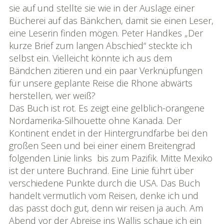
#flussnoten
sie auf und stellte sie wie in der Auslage einer
Bildgalerie
Bücherei auf das Bänkchen, damit sie einen Leser,
»Rhônereise«
eine Leserin finden mögen. Peter Handkes „Der
kurze Brief zum langen Abschied“ steckte ich
Podchäschtli
selbst ein. Vielleicht könnte ich aus dem
»Rhônereise«
Bändchen zitieren und ein paar Verknüpfungen
für unsere geplante Reise die Rhone abwärts
FAQ
herstellen, wer weiß?
Das Buch ist rot. Es zeigt eine gelblich-orangene
Nordamerika-Silhouette ohne Kanada. Der
Kontinent endet in der Hintergrundfarbe bei den
großen Seen und bei einer einem Breitengrad
folgenden Linie links bis zum Pazifik. Mitte Mexiko
ist der untere Buchrand. Eine Linie führt über
verschiedene Punkte durch die USA. Das Buch
handelt vermutlich vom Reisen, denke ich und
das passt doch gut, denn wir reisen ja auch. Am
Abend vor der Abreise ins Wallis schaue ich ein