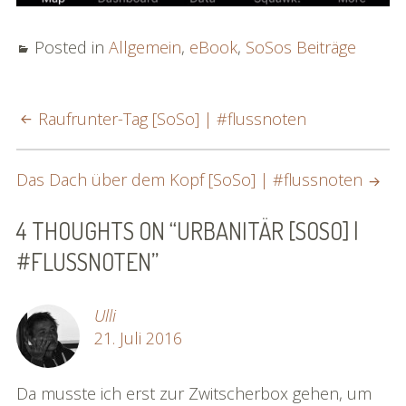
Posted in
Allgemein
,
eBook
,
SoSos Beiträge
POST
Raufrunter-Tag [SoSo] | #flussnoten
NAVIGATION
Das Dach über dem Kopf [SoSo] | #flussnoten
4 THOUGHTS ON “
URBANITÄR [SOSO] |
#FLUSSNOTEN
”
Ulli
21. Juli 2016
Da musste ich erst zur Zwitscherbox gehen, um