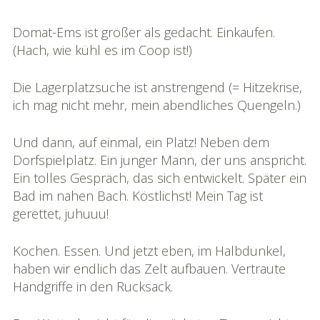
Bildgalerie
Domat-Ems ist größer als gedacht. Einkaufen.
»Rhônereise«
(Hach, wie kühl es im Coop ist!)
Podchäschtli
Die Lagerplatzsuche ist anstrengend (= Hitzekrise,
»Rhônereise«
ich mag nicht mehr, mein abendliches Quengeln.)
FAQ
Und dann, auf einmal, ein Platz! Neben dem
Dorfspielplatz. Ein junger Mann, der uns anspricht.
Ein tolles Gespräch, das sich entwickelt. Später ein
Bad im nahen Bach. Köstlichst! Mein Tag ist
gerettet, juhuuu!
Kochen. Essen. Und jetzt eben, im Halbdunkel,
haben wir endlich das Zelt aufbauen. Vertraute
Handgriffe in den Rucksack.