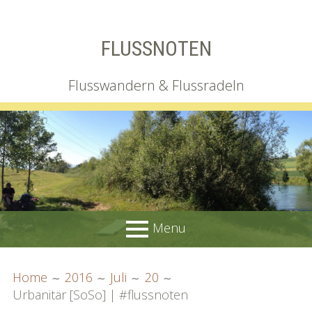
Skip
FLUSSNOTEN
to
content
Flusswandern & Flussradeln
Menu
PRIMARY
BREADCRUMBS
Wir
Home
2016
Juli
20
MENU
Urbanitär [SoSo] | #flussnoten
Irgendlink