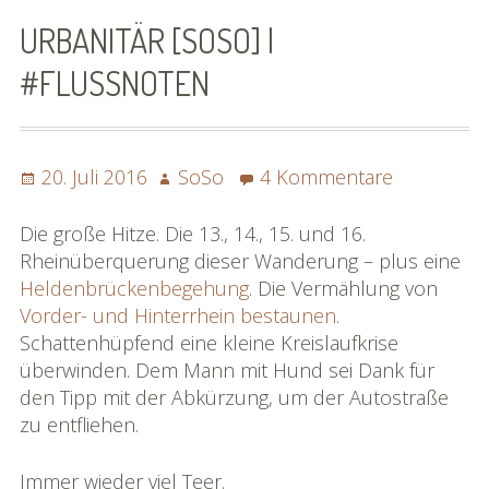
SoSo | Sofasophia
URBANITÄR [SOSO] |
Kontakt
#FLUSSNOTEN
Spenden
Die Projekte
Posted
Author
zu
20. Juli 2016
SoSo
4 Kommentare
on
Urbanitär
Die Rheinreise
[SoSo]
Die große Hitze. Die 13., 14., 15. und 16.
|
Rheinüberquerung dieser Wanderung – plus eine
Die Rhônereise
#flussnot
Heldenbrückenbegehung
. Die Vermählung von
Vorder- und Hinterrhein bestaunen
.
eBook »Rheinreise«
Schattenhüpfend eine kleine Kreislaufkrise
überwinden. Dem Mann mit Hund sei Dank für
eBook »Rhônereise«
den Tipp mit der Abkürzung, um der Autostraße
zu entfliehen.
»Rhônereise« im Detail
Karte »Rhônereise«
Immer wieder viel Teer.