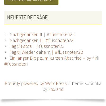
PRIMARY
NEUESTE BEITRÄGE
SIDEBAR
Nachgedanken II | #flussnoten22
Nachgedanken I | #flussnoten22
Tag 8 Fotos | #flussnoten22
Tag 8: Wieder daheim | #flussnoten22
Ein langer Blog zum kurzen Abschied – by ^irli
#flussnoten
FOOTER
Proudly powered by WordPress
·
Theme Kuorinka
by
Foxland
CONTENT