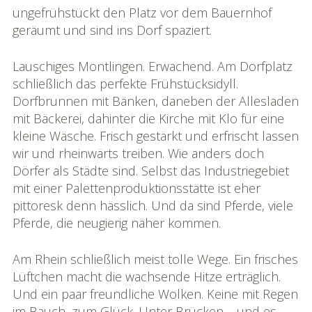
ungefrühstückt den Platz vor dem Bauernhof
Bildgalerie
geräumt und sind ins Dorf spaziert.
»Rhônereise«
Lauschiges Montlingen. Erwachend. Am Dorfplatz
Podchäschtli
schließlich das perfekte Frühstücksidyll.
»Rhônereise«
Dorfbrunnen mit Bänken, daneben der Allesladen
mit Bäckerei, dahinter die Kirche mit Klo für eine
FAQ
kleine Wäsche. Frisch gestärkt und erfrischt lassen
wir und rheinwärts treiben. Wie anders doch
Dörfer als Städte sind. Selbst das Industriegebiet
mit einer Palettenproduktionsstätte ist eher
pittoresk denn hässlich. Und da sind Pferde, viele
Pferde, die neugierig näher kommen.
Am Rhein schließlich meist tolle Wege. Ein frisches
Lüftchen macht die wachsende Hitze erträglich.
Und ein paar freundliche Wolken. Keine mit Regen
im Bauch, zum Glück. Unter Brücken – und es