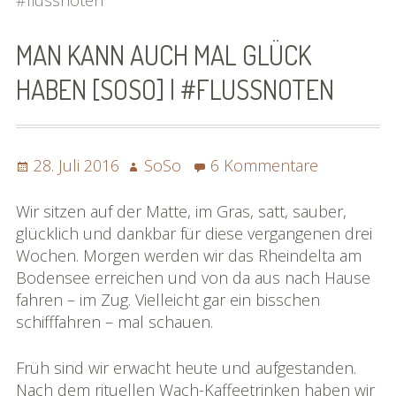
SoSo | Sofasophia
MAN KANN AUCH MAL GLÜCK
Kontakt
HABEN [SOSO] | #FLUSSNOTEN
Spenden
Die Projekte
Posted
Author
zu
28. Juli 2016
SoSo
6 Kommentare
Die Rheinreise
on
Man
kann
Wir sitzen auf der Matte, im Gras, satt, sauber,
Die Rhônereise
auch
glücklich und dankbar für diese vergangenen drei
mal
Wochen. Morgen werden wir das Rheindelta am
eBook »Rheinreise«
Glück
Bodensee erreichen und von da aus nach Hause
haben
fahren – im Zug. Vielleicht gar ein bisschen
eBook »Rhônereise«
[SoSo]
schifffahren – mal schauen.
|
»Rhônereise« im Detail
#flussnot
Früh sind wir erwacht heute und aufgestanden.
Karte »Rhônereise«
Nach dem rituellen Wach-Kaffeetrinken haben wir