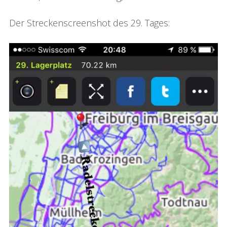
Bildgalerie
Der Streckenscreenshot des 29. Tages:
»Rhônereise«
Podchäschtli
»Rhônereise«
FAQ