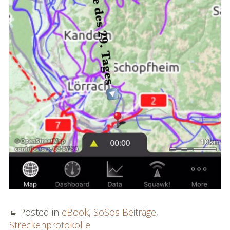
Posted in
eBook
,
SoSos Beiträge
,
Streckenprotokolle