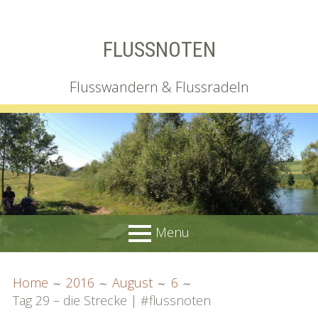
Skip
FLUSSNOTEN
to
content
Flusswandern & Flussradeln
Menu
PRIMARY
BREADCRUMBS
Wir
Home
2016
August
6
MENU
Tag 29 – die Strecke | #flussnoten
Irgendlink