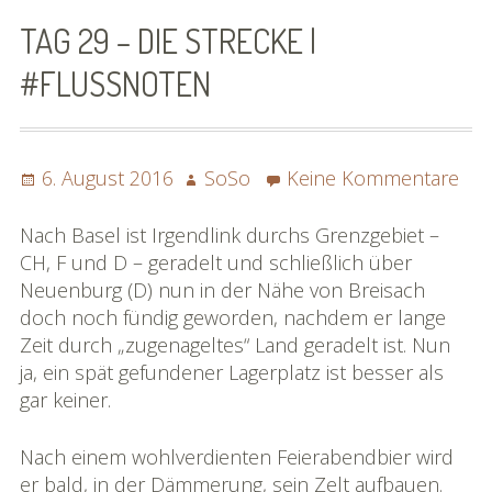
SoSo | Sofasophia
TAG 29 – DIE STRECKE |
Kontakt
#FLUSSNOTEN
Spenden
Die Projekte
Posted
Author
zu
6. August 2016
SoSo
Keine Kommentare
on
Tag
Die Rheinreise
29
Nach Basel ist Irgendlink durchs Grenzgebiet –
–
CH, F und D – geradelt und schließlich über
Die Rhônereise
die
Neuenburg (D) nun in der Nähe von Breisach
Str
doch noch fündig geworden, nachdem er lange
eBook »Rheinreise«
|
Zeit durch „zugenageltes“ Land geradelt ist. Nun
#fl
ja, ein spät gefundener Lagerplatz ist besser als
eBook »Rhônereise«
gar keiner.
»Rhônereise« im Detail
Nach einem wohlverdienten Feierabendbier wird
Karte »Rhônereise«
er bald, in der Dämmerung, sein Zelt aufbauen.