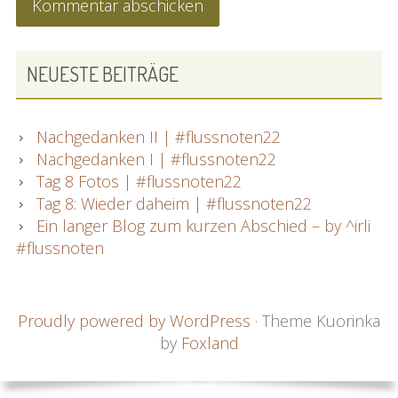
PRIMARY
NEUESTE BEITRÄGE
SIDEBAR
Nachgedanken II | #flussnoten22
Nachgedanken I | #flussnoten22
Tag 8 Fotos | #flussnoten22
Tag 8: Wieder daheim | #flussnoten22
Ein langer Blog zum kurzen Abschied – by ^irli
#flussnoten
FOOTER
Proudly powered by WordPress
·
Theme Kuorinka
by
Foxland
CONTENT