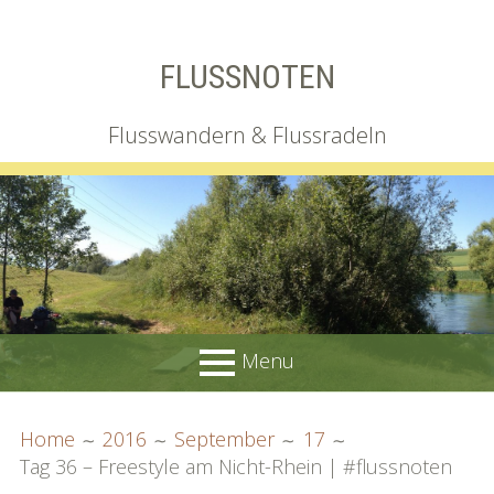
Skip
FLUSSNOTEN
to
content
Flusswandern & Flussradeln
Menu
PRIMARY
BREADCRUMBS
Wir
Home
2016
September
17
MENU
Tag 36 – Freestyle am Nicht-Rhein | #flussnoten
Irgendlink