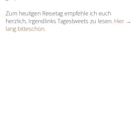
Bildgalerie
Zum heutigen Reisetag empfehle ich euch
»Rhônereise«
herzlich, Irgendlinks Tagestweets zu lesen.
Hier →
lang bitteschön
.
Podchäschtli
»Rhônereise«
FAQ