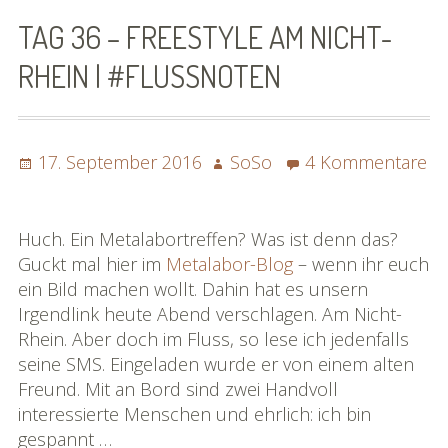
SoSo | Sofasophia
TAG 36 – FREESTYLE AM NICHT-
Kontakt
RHEIN | #FLUSSNOTEN
Spenden
Die Projekte
Posted
Author
17. September 2016
SoSo
4 Kommentare
on
zu
Die Rheinreise
Tag
36
Huch. Ein Metalabortreffen? Was ist denn das?
Die Rhônereise
–
Guckt mal hier im
Metalabor-Blog
– wenn ihr euch
Freestyle
ein Bild machen wollt. Dahin hat es unsern
eBook »Rheinreise«
am
Irgendlink heute Abend verschlagen. Am Nicht-
Nicht-
Rhein. Aber doch im Fluss, so lese ich jedenfalls
eBook »Rhônereise«
Rhein
seine SMS. Eingeladen wurde er von einem alten
|
Freund. Mit an Bord sind zwei Handvoll
»Rhônereise« im Detail
#flussnoten
interessierte Menschen und ehrlich: ich bin
Karte »Rhônereise«
gespannt …