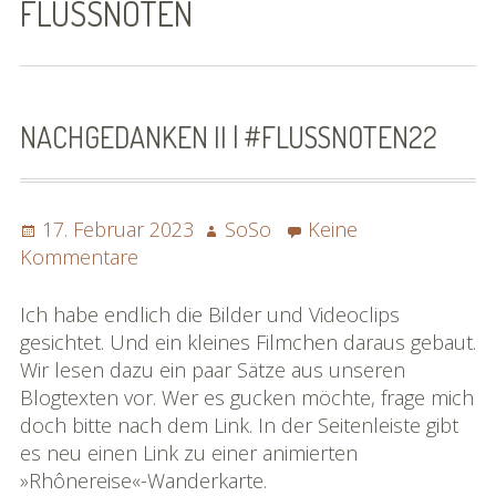
FLUSSNOTEN
SoSo | Sofasophia
Kontakt
Spenden
NACHGEDANKEN II | #FLUSSNOTEN22
Die Projekte
Posted
Die Rheinreise
Author
17. Februar 2023
SoSo
Keine
on
zu
Kommentare
Die Rhônereise
Nachgedanken
II
Ich habe endlich die Bilder und Videoclips
eBook »Rheinreise«
|
gesichtet. Und ein kleines Filmchen daraus gebaut.
#flussnoten22
Wir lesen dazu ein paar Sätze aus unseren
eBook »Rhônereise«
Blogtexten vor. Wer es gucken möchte, frage mich
doch bitte nach dem Link. In der Seitenleiste gibt
»Rhônereise« im Detail
es neu einen Link zu einer animierten
»Rhônereise«-Wanderkarte.
Karte »Rhônereise«