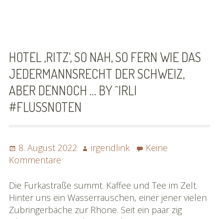
Bildgalerie
»Rhônereise«
Podchäschtli
HOTEL ‚RITZ‘, SO NAH, SO FERN WIE DAS
»Rhônereise«
JEDERMANNSRECHT DER SCHWEIZ,
FAQ
ABER DENNOCH … BY ^IRLI
#FLUSSNOTEN
Posted
Author
8. August 2022
irgendlink
Keine
on
zu
Kommentare
Hotel
‚Ritz‘,
Die Furkastraße summt. Kaffee und Tee im Zelt.
so
Hinter uns ein Wasserrauschen, einer jener vielen
nah,
Zubringerbäche zur Rhone. Seit ein paar zig