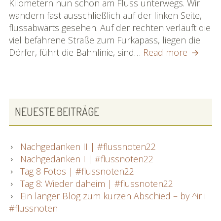
so
Kilometern nun schon am Fluss unterwegs. Wir
fern
wandern fast ausschließlich auf der linken Seite,
wie
flussabwärts gesehen. Auf der rechten verläuft die
das
viel befahrene Straße zum Furkapass, liegen die
Jedermannsrecht
Hotel
Dörfer, führt die Bahnlinie, sind…
Read more
der
‚Ritz‘,
Schweiz,
so
aber
nah,
dennoch
so
PRIMARY
NEUESTE BEITRÄGE
…
fern
SIDEBAR
By
wie
^irli
das
Nachgedanken II | #flussnoten22
#flussnoten
Jederm
Nachgedanken I | #flussnoten22
der
Tag 8 Fotos | #flussnoten22
Schweiz
Tag 8: Wieder daheim | #flussnoten22
aber
Ein langer Blog zum kurzen Abschied – by ^irli
dennoc
#flussnoten
…