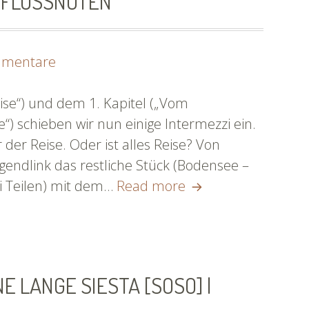
 #FLUSSNOTEN
[SoSo]|
#flussnoten
zu
mmentare
Intermezzo
I
se“) und dem 1. Kapitel („Vom
[SoSo]
) schieben wir nun einige Intermezzi ein.
|
 der Reise. Oder ist alles Reise? Von
#flussnoten
gendlink das restliche Stück (Bodensee –
Intermezzo
i Teilen) mit dem…
Read more
I
[SoSo]
|
#flussnoten
E LANGE SIESTA [SOSO] |