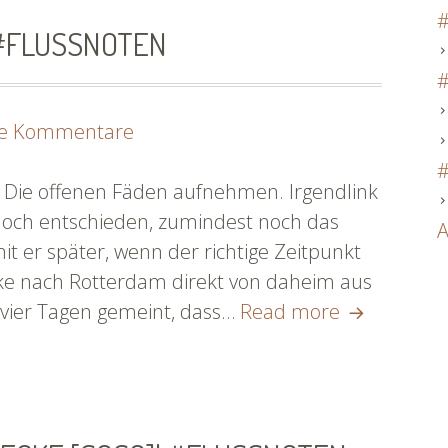
#
 #FLUSSNOTEN
#
zu
ne Kommentare
Am
#
Bodensee
 Die offenen Fäden aufnehmen. Irgendlink
[SoSo]
 doch entschieden, zumindest noch das
A
|
t er später, wenn der richtige Zeitpunkt
#flussnoten
ke nach Rotterdam direkt von daheim aus
Am
 vier Tagen gemeint, dass…
Read more
Bodensee
[SoSo]
|
#flussnote