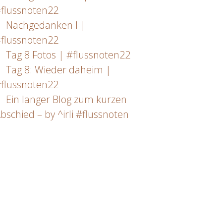
flussnoten22
Nachgedanken I |
flussnoten22
Tag 8 Fotos | #flussnoten22
Tag 8: Wieder daheim |
flussnoten22
Ein langer Blog zum kurzen
bschied – by ^irli #flussnoten
n