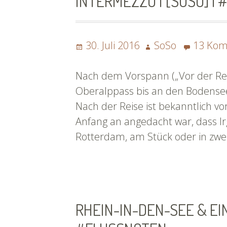
INTERMEZZO I [SOSO] |
Posted
Author
30. Juli 2016
SoSo
13 Ko
on
Nach dem Vorspann („Vor der Rei
Oberalppass bis an den Bodensee“
Nach der Reise ist bekanntlich vor
Anfang an angedacht war, dass Ir
Rotterdam, am Stück oder in zwe
RHEIN-IN-DEN-SEE & EIN