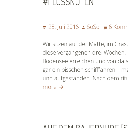
#FLUSSNOTEN
Posted
Author
28. Juli 2016
SoSo
6 Kom
on
Wir sitzen auf der Matte, im Gras,
diese vergangenen drei Wochen.
Bodensee erreichen und von da au
gar ein bisschen schifffahren – m
und aufgestanden. Nach dem rit
Man
more
kann
auch
mal
Glück
AUF DEM BAUERNHOF [S