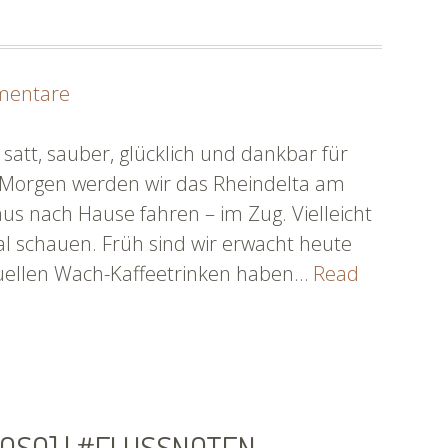
lange
Siesta
[SoSo]
|
zu
mentare
#flussnoten
Man
kann
 satt, sauber, glücklich und dankbar für
auch
 Morgen werden wir das Rheindelta am
mal
s nach Hause fahren – im Zug. Vielleicht
Glück
al schauen. Früh sind wir erwacht heute
haben
uellen Wach-Kaffeetrinken haben…
Read
[SoSo]
|
#flussnoten
OSO] | #FLUSSNOTEN