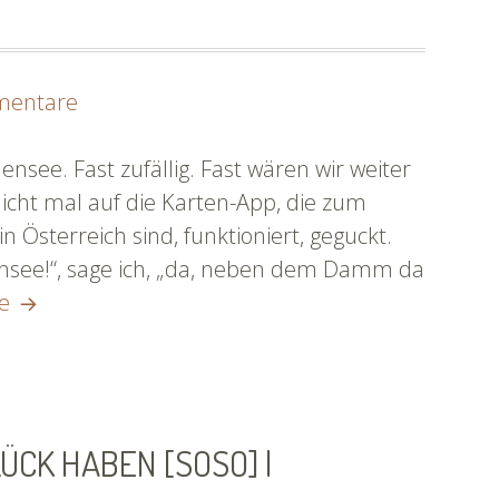
zu
mentare
Rhein-
in-
see. Fast zufällig. Fast wären wir weiter
den-
nicht mal auf die Karten-App, die zum
See
 in Österreich sind, funktioniert, geguckt.
&
ensee!“, sage ich, „da, neben dem Damm da
Rhein-
eine
re
in-
lange
den-
Siesta
See
[SoSo]
&
|
ÜCK HABEN [SOSO] |
eine
#flussnoten