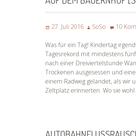
haben
[SoSo]
|
Posted
Author
27. Juli 2016
SoSo
10 Ko
#flussnoten
on
Was für ein Tag! Kindertag irgend
Tagesrekord mit mindestens fün
nach einer Dreiviertelstunde Wa
Trockenen ausgesessen und eine
einem Radweg gelandet, als wir u
Zeltplatz erinnerten. Wo sie woh
AUTOBAHNFLUSSRAUSCH