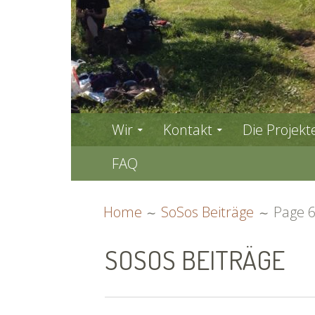
PRIMARY
Wir
Kontakt
Die Projekt
MENU
FAQ
BREADCRUMBS
Home
SoSos Beiträge
Page 
SOSOS BEITRÄGE