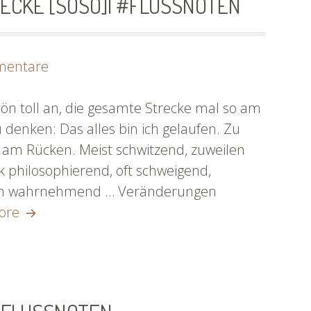
TRECKE [SOSO]| #FLUSSNOTEN
zu
mentare
Intermezzo
II
chön toll an, die gesamte Strecke mal so am
–
 denken: Das alles bin ich gelaufen. Zu
Die
g am Rücken. Meist schwitzend, zuweilen
Strecke
 philosophierend, oft schweigend,
[SoSo]|
en wahrnehmend … Veränderungen
Intermezzo
#flussnoten
ore
II
–
Die
Strecke