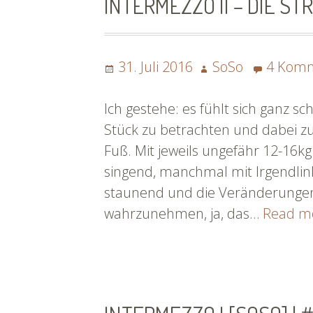
INTERMEZZO II – DIE S
Posted
Author
31. Juli 2016
SoSo
4 Kom
on
Ich gestehe: es fühlt sich ganz s
Stück zu betrachten und dabei zu
Fuß. Mit jeweils ungefähr 12-16k
singend, manchmal mit Irgendlink
staunend und die Veränderung
wahrzunehmen, ja, das…
Read m