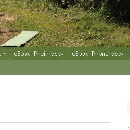
e
eBook »Rheinreise«
eBook »Rhônereise«
6