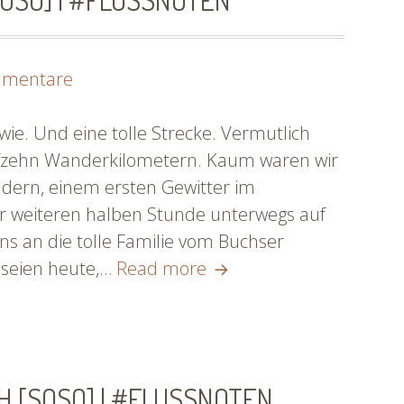
zu
mmentare
Auf
dem
wie. Und eine tolle Strecke. Vermutlich
Bauernhof
fzehn Wanderkilometern. Kaum waren wir
[SoSo]
ndern, einem ersten Gewitter im
|
r weiteren halben Stunde unterwegs auf
#flussnoten
ns an die tolle Familie vom Buchser
Auf
l seien heute,…
Read more
dem
Bauernhof
[SoSo]
|
 [SOSO] | #FLUSSNOTEN
#flussnoten