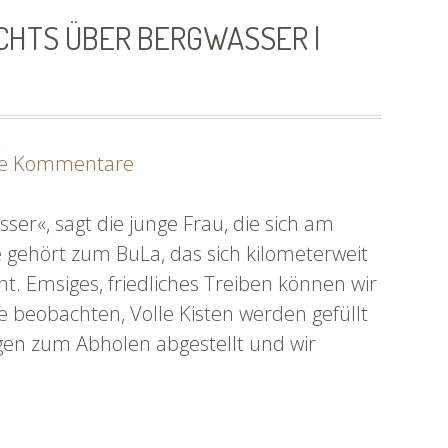
ussnoten22
ICHTS ÜBER BERGWASSER |
zu
ne Kommentare
Tag
2:
ser«, sagt die junge Frau, die sich am
Es
 gehört zum BuLa, das sich kilometerweit
geht
. Emsiges, friedliches Treiben können wir
doch
 beobachten, Volle Kisten werden gefüllt
nichts
en zum Abholen abgestellt und wir
über
Bergwasser
|