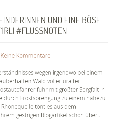
t
#flussnoten22
h
INDERINNEN UND EINE BÖSE W
ts
IRLI #FLUSSNOTEN
r
gwasser
ussnoten22
zu
Keine Kommentare
Dreißigtausend
Pfadfinderinnen
sverständnisses wegen irgendwo bei einem
und
auberhaften Wald voller uralter
eine
tautofahrer fuhr mit größter Sorgfalt in
böse
he durch Frostsprengung zu einem nahezu
Walliser
. Rhonequelle tönt es aus dem
Radlerin
 ihrem gestrigen Blogartikel schon über…
by