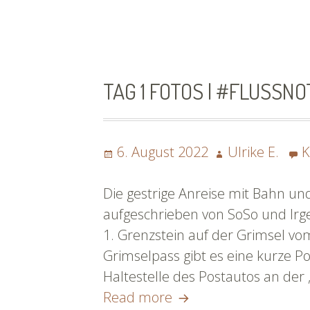
Pfadfinderinnen
und
eine
böse
TAG 1 FOTOS | #FLUSSN
Walliser
Radlerin
by
Posted
Author
6. August 2022
Ulrike E.
K
^irli
on
#flussnoten
Die gestrige Anreise mit Bahn und
aufgeschrieben von SoSo und Irge
1. Grenzstein auf der Grimsel v
Grimselpass gibt es eine kurze 
Haltestelle des Postautos an der
Tag
Read more