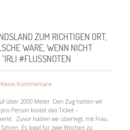
NDSLAND ZUM RICHTIGEN ORT,
ALSCHE WÄRE, WENN NICHT
 ^IRLI #FLUSSNOTEN
zu
Keine Kommentare
Per
Zug
uf über 2000 Meter. Den Zug hatten wir
durchs
pro Person kostet das Ticket –
Niemandsland
rkt. Zuvor hatten wir überlegt, mit Frau
zum
 fahren. Es legal für zwei Wochen zu