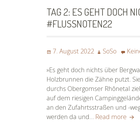
#fl
TAG 2: ES GEHT DOCH N
#FLUSSNOTEN22
Posted
Author
7. August 2022
SoSo
Kei
on
»Es geht doch nichts über Bergwas
Holzbrunnen die Zähne putzt. Sie
durchs Obergomser Rhônetal zieht
auf dem riesigen Campinggelände
an den Zufahrtsstraßen und -weg
Tag
werden da und…
Read more
2:
Es