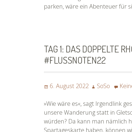
parken, wäre ein Abenteuer für s
TAG 1: DAS DOPPELTE R
#FLUSSNOTEN22
Posted
Author
6. August 2022
SoSo
Kei
on
»Wie wäre es«, sagt Irgendlink g
unsere Wanderung statt in Glets
würden? Da kann man nämlich hin
Spartageskarte haben, können wir