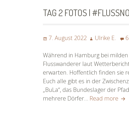
TAG 2 FOTOS | #FLUSSN
Posted
Author
7. August 2022
Ulrike E.
6
on
Während in Hamburg bei milden 2
Flusswanderer laut Wetterberich
erwarten. Hoffentlich finden sie r
Euch alle gibt es in der Zwischenz
„BuLa“, das Bundeslager der Pfad
Tag
mehrere Dörfer…
Read more
2
Fot
|