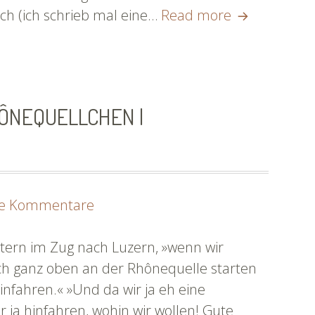
richtigen
Per
ich (ich schrieb mal eine…
Read more
Ort,
Zug
der
durchs
eigentlich
Niemandsla
der
zum
HÔNEQUELLCHEN |
falsche
richtigen
wäre,
Ort,
wenn
der
nicht
eigentlich
zu
alles
der
ne Kommentare
Tag
richtig
falsche
1:
wäre
wäre,
estern im Zug nach Luzern, »wenn wir
Das
by
wenn
ch ganz oben an der Rhônequelle starten
doppelte
^irli
nicht
fahren.« »Und da wir ja eh eine
Rhônequellchen
#flussnoten
alles
 ja hinfahren, wohin wir wollen! Gute