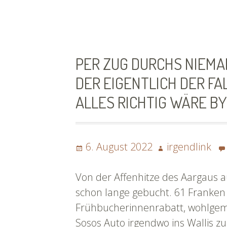
1
Fotos
|
#flussnoten22
PER ZUG DURCHS NIEMA
DER EIGENTLICH DER F
ALLES RICHTIG WÄRE BY
Posted
Author
6. August 2022
irgendlink
on
Von der Affenhitze des Aargaus a
schon lange gebucht. 61 Franken 
Frühbucherinnenrabatt, wohlgeme
Sosos Auto irgendwo ins Wallis zu