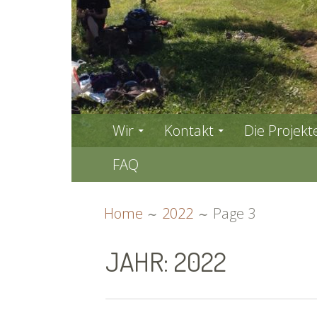
PRIMARY
Wir
Kontakt
Die Projekt
MENU
FAQ
BREADCRUMBS
Home
2022
Page 3
JAHR:
2022