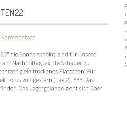
#
OTEN22
#
zu
 Kommentare
Tag
#
2
2° die Sonne scheint, sind für unsere
Fotos
t am Nachmittag leichte Schauer zu
A
|
echtzeitig ein trockenes Plätzchen! Für
#flussnoten22
eit Fotos von gestern (Tag 2). *** Das
finder. Das Lagergelände zieht sich über
os