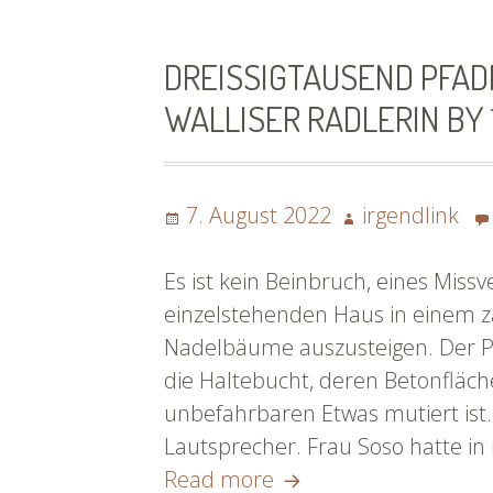
geh
doc
DREISSIGTAUSEND PFADF
nich
ALLISER RADLERIN BY ^
übe
Ber
|
Posted
Author
#fl
7. August 2022
irgendlink
on
Es ist kein Beinbruch, eines Mis
einzelstehenden Haus in einem z
Nadelbäume auszusteigen. Der Pos
die Haltebucht, deren Betonfläc
unbefahrbaren Etwas mutiert ist
Lautsprecher. Frau Soso hatte in
Dreißigtausend
Read more