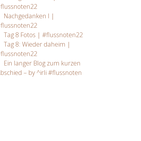
flussnoten22
Nachgedanken I |
flussnoten22
Tag 8 Fotos | #flussnoten22
Tag 8: Wieder daheim |
flussnoten22
Ein langer Blog zum kurzen
bschied – by ^irli #flussnoten