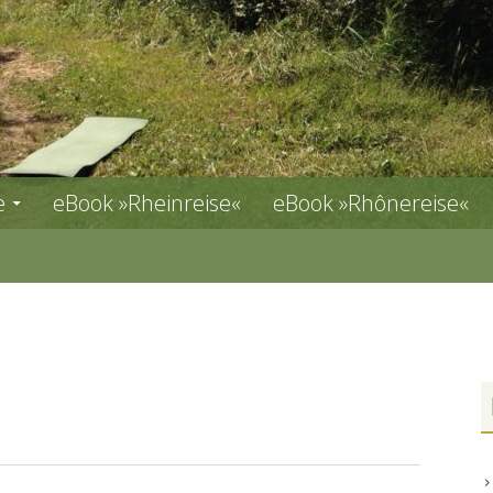
e
eBook »Rheinreise«
eBook »Rhônereise«