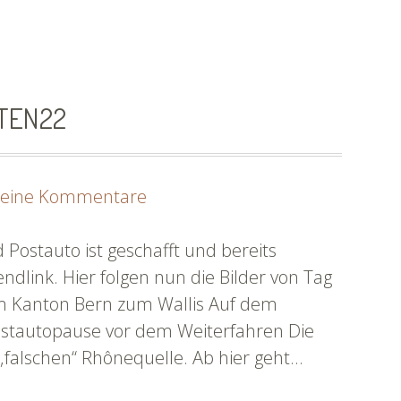
^irli
#flussnoten
OTEN22
zu
eine Kommentare
Tag
1
 Postauto ist geschafft und bereits
Fotos
ndlink. Hier folgen nun die Bilder von Tag
|
om Kanton Bern zum Wallis Auf dem
#flussnoten22
Postautopause vor dem Weiterfahren Die
 „falschen“ Rhônequelle. Ab hier geht…